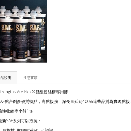
產品說明
注意事項
Strengths Are Flex®雙組份結構專用膠
AF黏合劑多優質特點，高黏接強，深長量延到400%這些品質為實現黏
性收縮率小於1％
新SAF系列可以抵抗：
 耐燃性–取得歐洲M1-F1認證