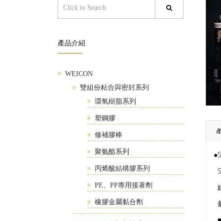
產品介紹
WEICON
雙組份粘合與密封系列
環氧樹脂系列
塑鋼膠
修補膠棒
聚氨酯系列
●
丙烯酸結構膠系列
S
PE、PP專用接著劑
線
橡膠金屬黏合劑
最
■