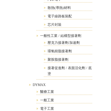
散熱(導熱)材料
電子線路板裝配
芯片封裝
一般性工業 / 結構型接著劑
壓克力接著劑/加速劑
環氧樹脂接著劑
聚胺脂接著劑
接著促進劑 / 表面活化劑 / 底
塗
DYMAX
醫療工業
一般工業
電子工業