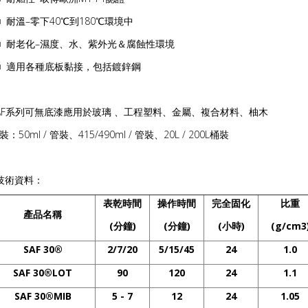
 耐溫–零下40℃到180℃環境中
 耐老化–濕度、水、紫外光＆腐蝕性環境
 適用各種底板黏接，包括鍍鋅鋼
AF系列可無底漆應用於玻璃 、工程塑料、金屬、複合材料、柚木
裝：50ml / 管裝、415/490ml / 管裝、20L / 200L桶裝
技術資料：
表乾時間
操作時間
完全固化
比重
產品名稱
(
分鐘
)
(
分鐘
)
(
小時
)
(g/cm3
SAF 30
®
2/7/20
5/15/45
24
1.0
SAF 30
®
LOT
90
120
24
1.1
SAF 30
®
MIB
5
-
7
12
24
1.05