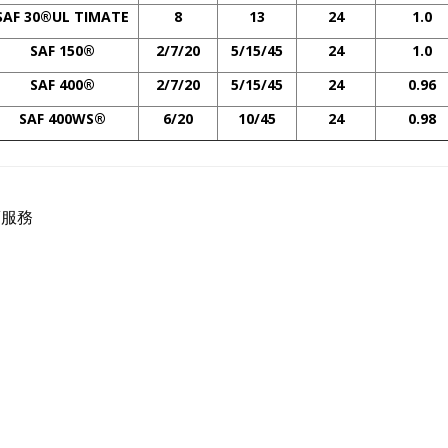
SAF 30
®
UL TIMATE
8
13
24
1.0
SAF 150
®
2/7/20
5/15/45
24
1.0
SAF 400
®
2/7/20
5/15/45
24
0.96
SAF 400WS
®
6/20
10/45
24
0.98
薦服務