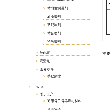
粘附性潤滑劑
油脂噴劑
裝配噴劑
粘合噴劑
特殊噴劑
裝配膏
推
潤滑劑
設備零件
手動膠槍
LORD®
電子工業
通用電子電器灌封材料
汽車電子