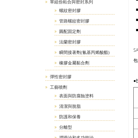
單組份粘合與密封系列
■
螺紋密封膠
■
管路螺紋密封膠
■
圓配固定劑
法蘭密封膠
S
瞬間接著劑(氰基丙烯酸酯)
包
橡膠金屬黏合劑
彈性密封膠
●
工藝噴劑
表面與防腐蝕塗料
清潔與脫脂
防護和保養
分離型
潤滑油和多功能油