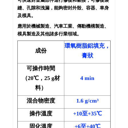
可快速對金屬部件進行修復和黏接，可修復裂
縫、孔隙和洩漏，能夠密封外殼、容器、車身
及模具。
應用於機械製造、汽車工業、傳動機構製造、
模具製造及其他諸多行業領域。
環氧樹脂鋁填充，
成份
膏狀
可操作時間
（20℃，25 g材
4 min
料）
混合物密度
1.6 g/cm³
操作溫度
+10至+35℃
固化溫度
+6至+40℃