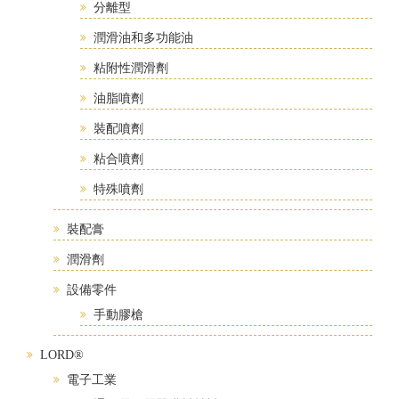
分離型
潤滑油和多功能油
粘附性潤滑劑
油脂噴劑
裝配噴劑
粘合噴劑
特殊噴劑
裝配膏
潤滑劑
設備零件
手動膠槍
LORD®
電子工業