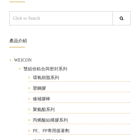
產品介紹
WEICON
雙組份粘合與密封系列
環氧樹脂系列
塑鋼膠
修補膠棒
聚氨酯系列
丙烯酸結構膠系列
PE、PP專用接著劑