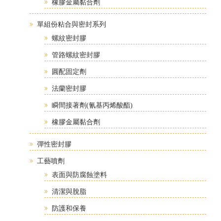
橡膠金屬黏合劑
單組份粘合與密封系列
螺紋密封膠
管路螺紋密封膠
圓配固定劑
法蘭密封膠
瞬間接著劑(氰基丙烯酸酯)
橡膠金屬黏合劑
彈性密封膠
工藝噴劑
表面與防腐蝕塗料
清潔與脫脂
防護和保養