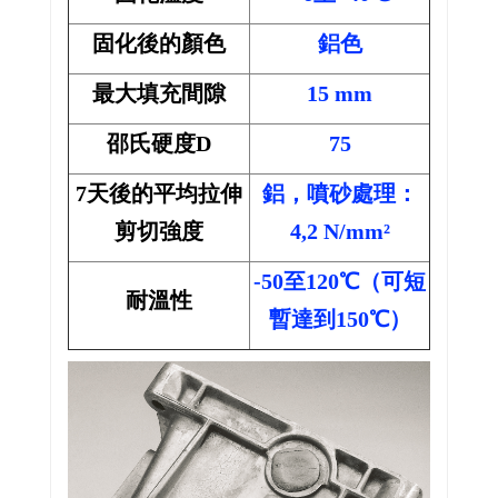
固化後的顏色
鋁色
最大填充間隙
15 mm
邵氏硬度D
75
7天後的平均拉伸
鋁，噴砂處理：
剪切強度
4,2 N/mm²
-50至120℃（可短
耐溫性
暫達到150℃）