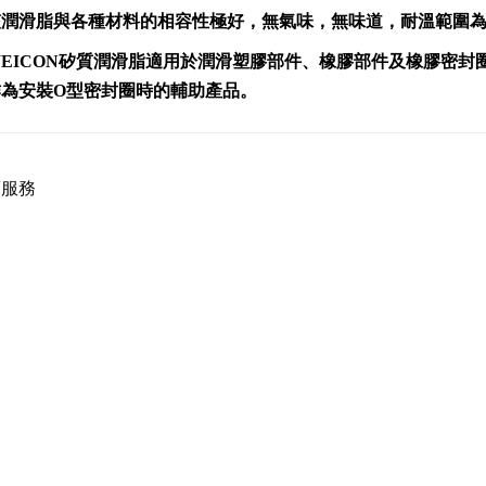
潤滑脂與各種材料的相容性極好，無氣味，無味道，耐溫範圍為-50°
WEICON矽質潤滑脂適用於潤滑塑膠部件、橡膠部件及橡膠密
作為安裝O型密封圈時的輔助產品。
薦服務