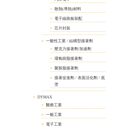
散熱(導熱)材料
電子線路板裝配
芯片封裝
一般性工業 / 結構型接著劑
壓克力接著劑/加速劑
環氧樹脂接著劑
聚胺脂接著劑
接著促進劑 / 表面活化劑 / 底
塗
DYMAX
醫療工業
一般工業
電子工業