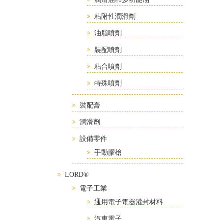
粘附性潤滑劑
油脂噴劑
裝配噴劑
粘合噴劑
特殊噴劑
裝配膏
潤滑劑
設備零件
手動膠槍
LORD®
電子工業
通用電子電器灌封材料
汽車電子