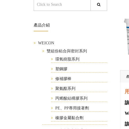
產品介紹
WEICON
雙組份粘合與密封系列
環氧樹脂系列
塑鋼膠
修補膠棒
聚氨酯系列
丙烯酸結構膠系列
PE、PP專用接著劑
W
橡膠金屬黏合劑