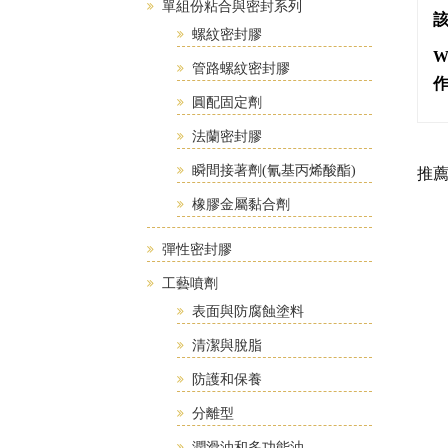
單組份粘合與密封系列
該
螺紋密封膠
管路螺紋密封膠
圓配固定劑
法蘭密封膠
瞬間接著劑(氰基丙烯酸酯)
推
橡膠金屬黏合劑
彈性密封膠
工藝噴劑
表面與防腐蝕塗料
清潔與脫脂
防護和保養
分離型
潤滑油和多功能油