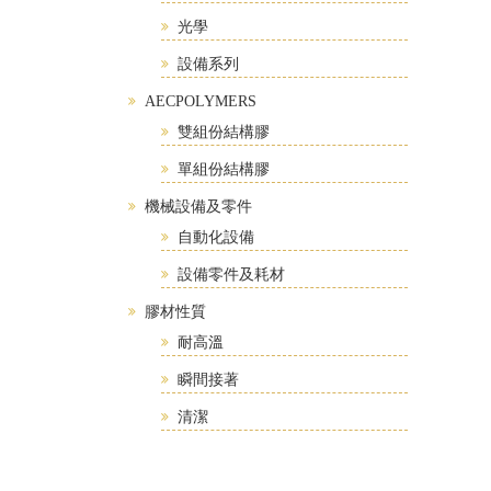
光學
設備系列
AECPOLYMERS
雙組份結構膠
單組份結構膠
機械設備及零件
自動化設備
設備零件及耗材
膠材性質
耐高溫
瞬間接著
清潔