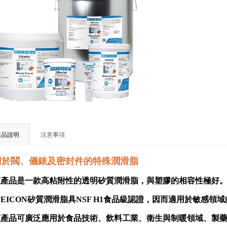
產品說明
注意事項
用於閥、儀錶及密封件的特殊潤滑脂
該產品是一款高粘附性的透明矽質潤滑脂，與塑膠的相容性極好
EICON矽質潤滑脂具NSF H1食品級認證，因而適用於敏感
該產品可廣泛應用於食品技術、飲料工業、衛生與制暖領域、製