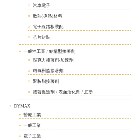
汽車電子
散熱(導熱)材料
電子線路板裝配
芯片封裝
一般性工業 / 結構型接著劑
壓克力接著劑/加速劑
環氧樹脂接著劑
聚胺脂接著劑
接著促進劑 / 表面活化劑 / 底塗
DYMAX
醫療工業
一般工業
電子工業