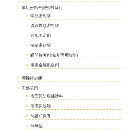
單組份粘合與密封系列
螺紋密封膠
管路螺紋密封膠
圓配固定劑
法蘭密封膠
瞬間接著劑(氰基丙烯酸酯)
橡膠金屬黏合劑
彈性密封膠
工藝噴劑
表面與防腐蝕塗料
清潔與脫脂
防護和保養
分離型