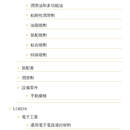
潤滑油和多功能油
粘附性潤滑劑
油脂噴劑
裝配噴劑
粘合噴劑
特殊噴劑
裝配膏
潤滑劑
設備零件
手動膠槍
LORD®
電子工業
通用電子電器灌封材料