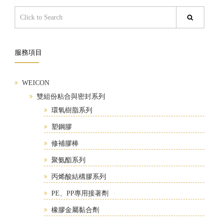
服務項目
WEICON
雙組份粘合與密封系列
環氧樹脂系列
塑鋼膠
修補膠棒
聚氨酯系列
丙烯酸結構膠系列
PE、PP專用接著劑
橡膠金屬黏合劑