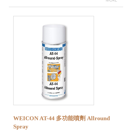
WEICON AT-44 多功能噴劑 Allround
Spray