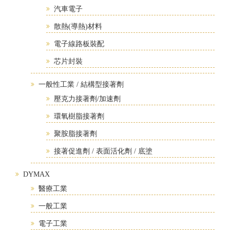
汽車電子
散熱(導熱)材料
電子線路板裝配
芯片封裝
一般性工業 / 結構型接著劑
壓克力接著劑/加速劑
環氧樹脂接著劑
聚胺脂接著劑
接著促進劑 / 表面活化劑 / 底塗
DYMAX
醫療工業
一般工業
電子工業