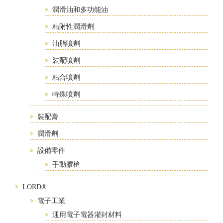
潤滑油和多功能油
粘附性潤滑劑
油脂噴劑
裝配噴劑
粘合噴劑
特殊噴劑
裝配膏
潤滑劑
設備零件
手動膠槍
LORD®
電子工業
通用電子電器灌封材料