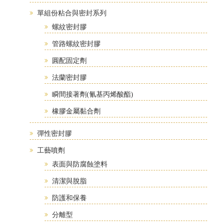
單組份粘合與密封系列
螺紋密封膠
管路螺紋密封膠
圓配固定劑
法蘭密封膠
瞬間接著劑(氰基丙烯酸酯)
橡膠金屬黏合劑
彈性密封膠
工藝噴劑
表面與防腐蝕塗料
清潔與脫脂
防護和保養
分離型