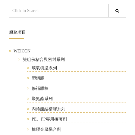
服務項目
WEICON
雙組份粘合與密封系列
環氧樹脂系列
塑鋼膠
修補膠棒
聚氨酯系列
丙烯酸結構膠系列
PE、PP專用接著劑
橡膠金屬黏合劑