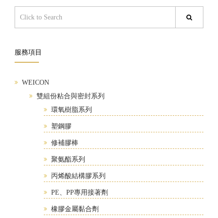
服務項目
WEICON
雙組份粘合與密封系列
環氧樹脂系列
塑鋼膠
修補膠棒
聚氨酯系列
丙烯酸結構膠系列
PE、PP專用接著劑
橡膠金屬黏合劑