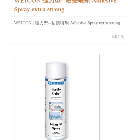
WEICON 強力型--粘接噴劑 Adhesive
Spray extra strong
WEICON | 強力型--粘接噴劑 Adhesive Spray extra strong
MORE