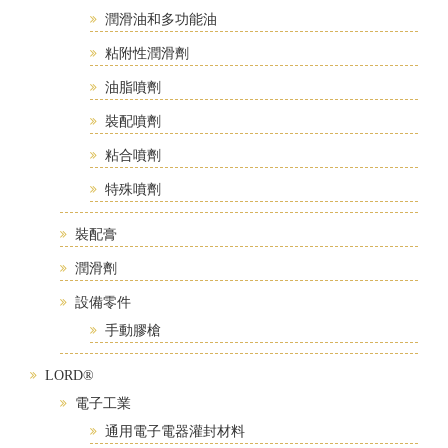
潤滑油和多功能油
粘附性潤滑劑
油脂噴劑
裝配噴劑
粘合噴劑
特殊噴劑
裝配膏
潤滑劑
設備零件
手動膠槍
LORD®
電子工業
通用電子電器灌封材料