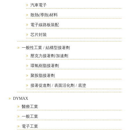
汽車電子
散熱(導熱)材料
電子線路板裝配
芯片封裝
一般性工業 / 結構型接著劑
壓克力接著劑/加速劑
環氧樹脂接著劑
聚胺脂接著劑
接著促進劑 / 表面活化劑 / 底塗
DYMAX
醫療工業
一般工業
電子工業