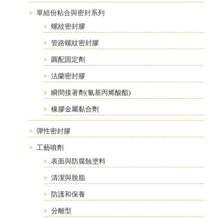
單組份粘合與密封系列
螺紋密封膠
管路螺紋密封膠
圓配固定劑
法蘭密封膠
瞬間接著劑(氰基丙烯酸酯)
橡膠金屬黏合劑
彈性密封膠
工藝噴劑
表面與防腐蝕塗料
清潔與脫脂
防護和保養
分離型